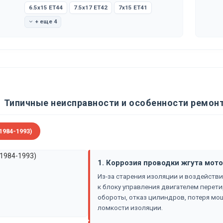
6.5x15 ET44
7.5x17 ET42
7x15 ET41
+ еще 4
Типичные неисправности и особенности ремон
1984-1993)
1. Коррозия проводки жгута мото
Из-за старения изоляции и воздействия
к блоку управления двигателем перет
обороты, отказ цилиндров, потеря мощ
ломкости изоляции.