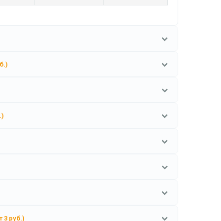
б.)
.)
т 3 руб.)