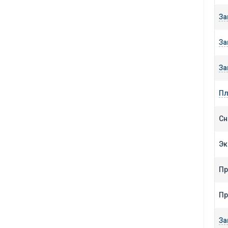
За
За
За
Пл
Сн
Эк
Пр
Пр
За