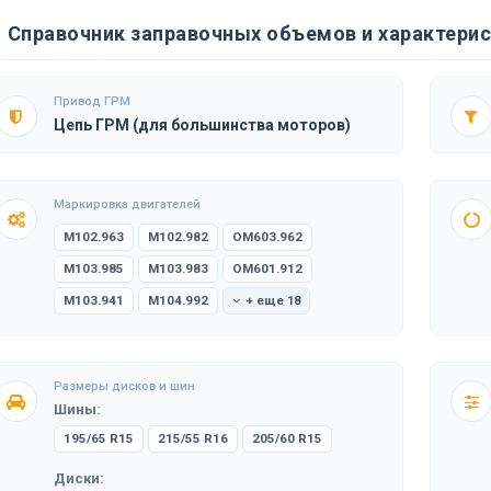
Справочник заправочных объемов и характерис
Привод ГРМ
Цепь ГРМ (для большинства моторов)
Маркировка двигателей
M102.963
M102.982
OM603.962
M103.985
M103.983
OM601.912
M103.941
M104.992
+ еще 18
Размеры дисков и шин
Шины:
195/65 R15
215/55 R16
205/60 R15
Диски: