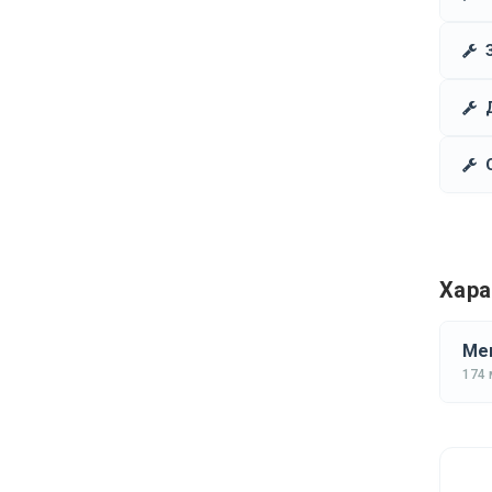
Хара
Mer
174