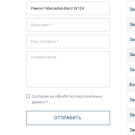
За
За
За
За
За
Ко
check_box_outline_blank
Согласен на обработку персональных
За
данных *
За
За