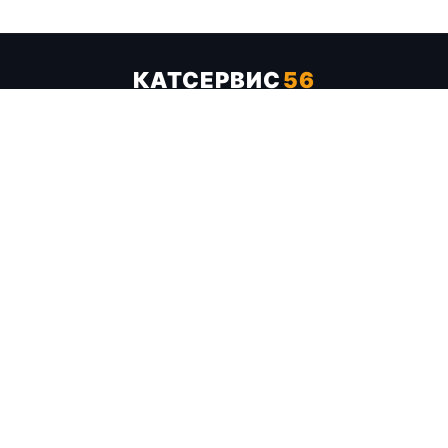
КАТСЕРВИС
56
Услуги
Цены
Бренды
Каталог ТТХ
Отзывы
О компании
Контакты
Карта сайта
+7 (961) 929-19-68
Заказать обратный звонок
ОПЛАТА В СЕРВИСЕ
МИР
VISA
MC
СБП
МЫ В СОЦСЕТЯХ
МЕССЕНДЖЕРЫ