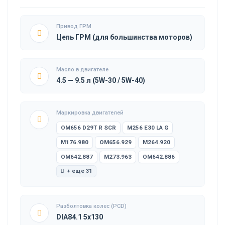
Привод ГРМ
Цепь ГРМ (для большинства моторов)
Масло в двигателе
4.5 — 9.5 л (5W-30 / 5W-40)
Маркировка двигателей
OM656 D29T R SCR
M256 E30 LA G
M176.980
OM656.929
M264.920
OM642.887
M273.963
OM642.886
+ еще 31
Разболтовка колес (PCD)
DIA84.1 5x130