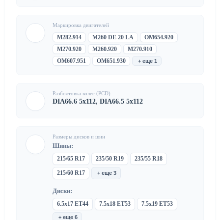
Маркировка двигателей
M282.914
M260 DE 20 LA
OM654.920
M270.920
M260.920
M270.910
OM607.951
OM651.930
+ еще 1
Разболтовка колес (PCD)
DIA66.6 5x112, DIA66.5 5x112
Размеры дисков и шин
Шины:
215/65 R17
235/50 R19
235/55 R18
215/60 R17
+ еще 3
Диски:
6.5x17 ET44
7.5x18 ET53
7.5x19 ET53
+ еще 6