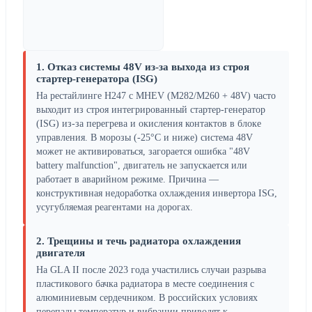
1. Отказ системы 48V из-за выхода из строя
стартер-генератора (ISG)
На рестайлинге H247 с MHEV (M282/M260 + 48V) часто
выходит из строя интегрированный стартер-генератор
(ISG) из-за перегрева и окисления контактов в блоке
управления. В морозы (-25°C и ниже) система 48V
может не активироваться, загорается ошибка "48V
battery malfunction", двигатель не запускается или
работает в аварийном режиме. Причина —
конструктивная недоработка охлаждения инвертора ISG,
усугубляемая реагентами на дорогах.
2. Трещины и течь радиатора охлаждения
двигателя
На GLA II после 2023 года участились случаи разрыва
пластикового бачка радиатора в месте соединения с
алюминиевым сердечником. В российских условиях
перепады температур и вибрации приводят к