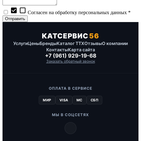
check_box
check_box_outline_blank
Согласен на обработку персональных данных *
КАТСЕРВИС
56
Услуги
Цены
Бренды
Каталог ТТХ
Отзывы
О компании
Контакты
Карта сайта
+7 (961) 929-19-68
Заказать обратный звонок
ОПЛАТА В СЕРВИСЕ
МИР
VISA
MC
СБП
МЫ В СОЦСЕТЯХ