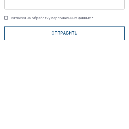
check_box_outline_blank
Согласен на обработку персональных данных *