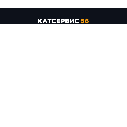
КАТСЕРВИС
56
Услуги
Цены
Бренды
Каталог ТТХ
Отзывы
О компании
Контакты
Карта сайта
+7 (961) 929-19-68
Заказать обратный звонок
ОПЛАТА В СЕРВИСЕ
МИР
VISA
MC
СБП
МЫ В СОЦСЕТЯХ
МЕССЕНДЖЕРЫ