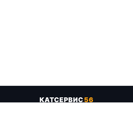
КАТСЕРВИС
56
Услуги
Цены
Бренды
Каталог ТТХ
Отзывы
О компании
Контакты
Карта сайта
+7 (961) 929-19-68
Заказать обратный звонок