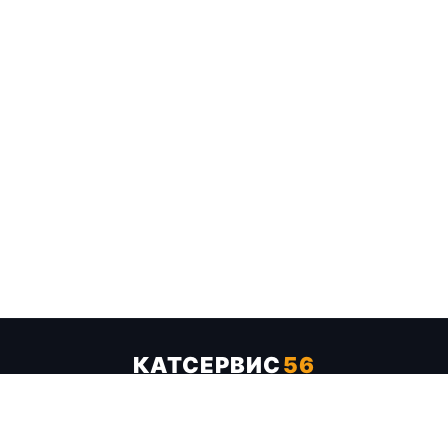
КАТСЕРВИС
56
Услуги
Цены
Бренды
Каталог ТТХ
Отзывы
О компании
Контакты
Карта сайта
+7 (961) 929-19-68