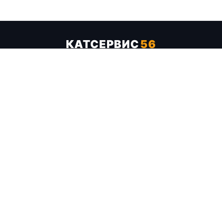
КАТСЕРВИС
56
Услуги
Цены
Бренды
Каталог ТТХ
Отзывы
О компании
Контакты
Карта сайта
+7 (961) 929-19-68
Заказать обратный звонок
ОПЛАТА В СЕРВИСЕ
МИР
VISA
MC
СБП
МЫ В СОЦСЕТЯХ