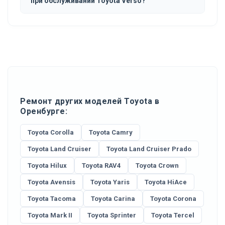
при обслуживании Toyota Verso?
Ремонт других моделей Toyota в
Оренбурге:
Toyota Corolla
Toyota Camry
Toyota Land Cruiser
Toyota Land Cruiser Prado
Toyota Hilux
Toyota RAV4
Toyota Crown
Toyota Avensis
Toyota Yaris
Toyota HiAce
Toyota Tacoma
Toyota Carina
Toyota Corona
Toyota Mark II
Toyota Sprinter
Toyota Tercel