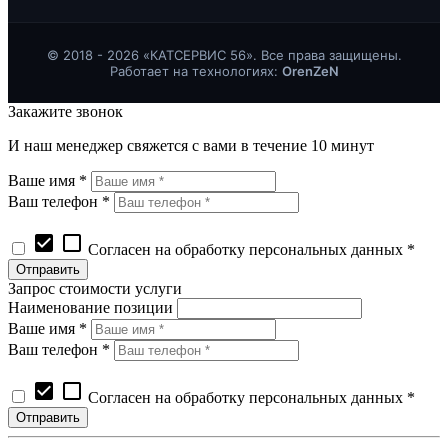
© 2018 - 2026 «КАТСЕРВИС 56». Все права защищены.
Работает на технологиях:
OrenZeN
Закажите звонок
И наш менеджер свяжется с вами в течение 10 минут
Ваше имя *
Ваш телефон *
check_box
check_box_outline_blank
Согласен на обработку персональных данных *
Запрос стоимости услуги
Наименование позиции
Ваше имя *
Ваш телефон *
check_box
check_box_outline_blank
Согласен на обработку персональных данных *