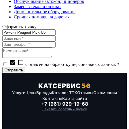
Обслуживание автокондиционеров
Замена стекол и оптики
Дополнительное оборудование
Срочная помощь на дорогах
Оформить заявку
check_box
check_box_outline_blank
Согласен на обработку персональных данных *
КАТСЕРВИС
56
Услуги
Цены
Бренды
Каталог ТТХ
Отзывы
О компании
Контакты
Карта сайта
+7 (961) 929-19-68
Заказать обратный звонок