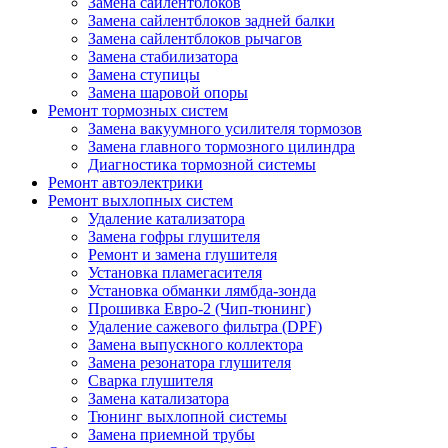
Замена сайлентблоков
Замена сайлентблоков задней балки
Замена сайлентблоков рычагов
Замена стабилизатора
Замена ступицы
Замена шаровой опоры
Ремонт тормозных систем
Замена вакуумного усилителя тормозов
Замена главного тормозного цилиндра
Диагностика тормозной системы
Ремонт автоэлектрики
Ремонт выхлопных систем
Удаление катализатора
Замена гофры глушителя
Ремонт и замена глушителя
Установка пламегасителя
Установка обманки лямбда-зонда
Прошивка Евро-2 (Чип-тюнинг)
Удаление сажевого фильтра (DPF)
Замена выпускного коллектора
Замена резонатора глушителя
Сварка глушителя
Замена катализатора
Тюнинг выхлопной системы
Замена приемной трубы