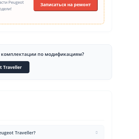
асти Peugeot
Записаться на ремонт
одели!
и комплектации по модификациям?
Traveller
geot Traveller?