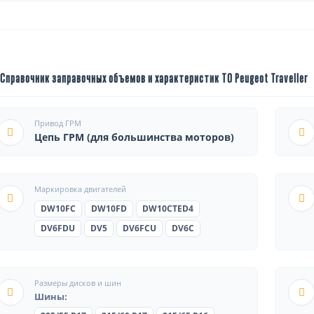
Справочник заправочных объемов и характеристик ТО Peugeot Traveller
Привод ГРМ
Цепь ГРМ (для большинства моторов)
Маркировка двигателей
DW10FC
DW10FD
DW10CTED4
DV6FDU
DV5
DV6FCU
DV6C
Размеры дисков и шин
Шины: