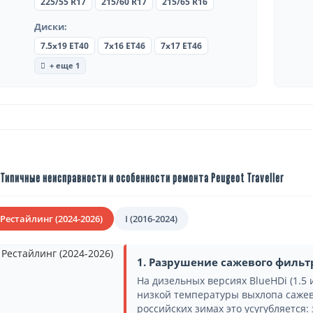
225/55 R17
215/60 R17
215/65 R16
Диски:
7.5x19 ET40
7x16 ET46
7x17 ET46
+ еще 1
Типичные неисправности и особенности ремонта Peugeot Traveller
 Рестайлинг (2024-2026)
I (2016-2024)
1. Разрушение сажевого фильт
На дизельных версиях BlueHDi (1.5 и
низкой температуры выхлопа сажев
российских зимах это усугубляется: