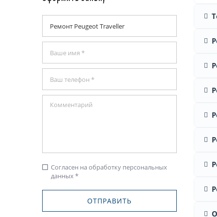
Т
Р
Р
Р
Р
Р
Р
Согласен на обработку персональных
check_box_outline_blank
данных *
Р
О