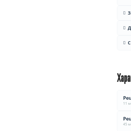
З
Д
С
Хара
Peu
11 
Peu
45 