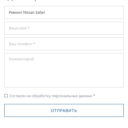
Согласен на обработку персональных данных *
check_box_outline_blank