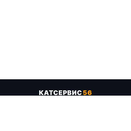
КАТСЕРВИС
56
Услуги
Цены
Бренды
Каталог ТТХ
Отзывы
О компании
Контакты
Карта сайта
+7 (961) 929-19-68
Заказать обратный звонок