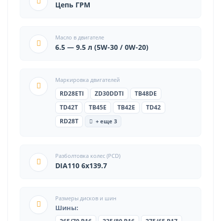
Цепь ГРМ
Масло в двигателе
6.5 — 9.5 л (5W-30 / 0W-20)
Маркировка двигателей
RD28ETI
ZD30DDTI
TB48DE
TD42T
TB45E
TB42E
TD42
RD28T
+ еще 3
Разболтовка колес (PCD)
DIA110 6x139.7
Размеры дисков и шин
Шины: