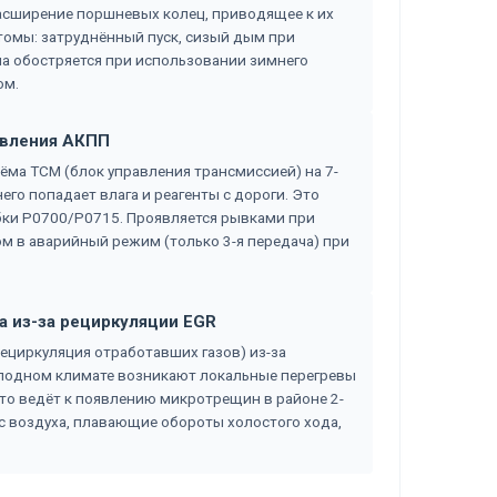
асширение поршневых колец, приводящее к их
томы: затруднённый пуск, сизый дым при
а обостряется при использовании зимнего
ом.
авления АКПП
ёма TCM (блок управления трансмиссией) на 7-
его попадает влага и реагенты с дороги. Это
бки P0700/P0715. Проявляется рывками при
м в аварийный режим (только 3-я передача) при
а из-за рециркуляции EGR
ециркуляция отработавших газов) из-за
олодном климате возникают локальные перегревы
Это ведёт к появлению микротрещин в районе 2-
с воздуха, плавающие обороты холостого хода,