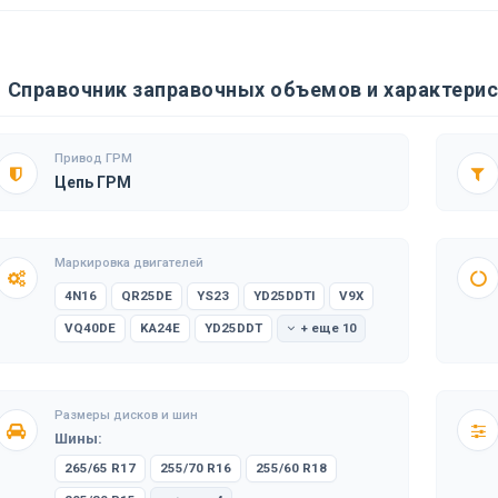
Справочник заправочных объемов и характеристи
Привод ГРМ
Цепь ГРМ
Маркировка двигателей
4N16
QR25DE
YS23
YD25DDTI
V9X
VQ40DE
KA24E
YD25DDT
+ еще 10
Размеры дисков и шин
Шины:
265/65 R17
255/70 R16
255/60 R18