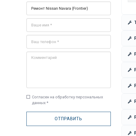
check_box_outline_blank
Согласен на обработку персональных
данных *