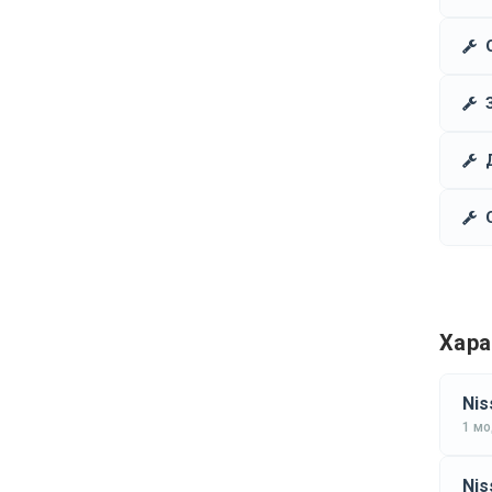
Хара
Nis
1 м
Nis