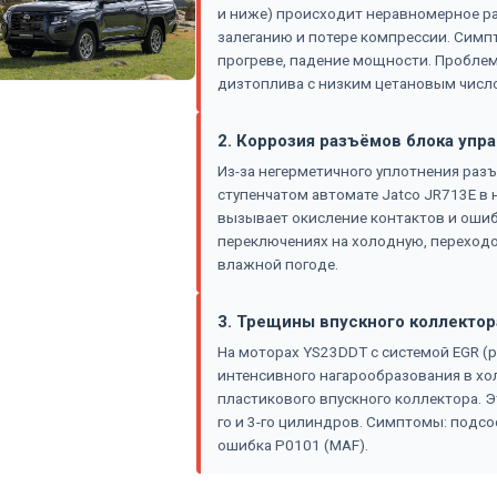
и ниже) происходит неравномерное р
залеганию и потере компрессии. Симп
прогреве, падение мощности. Проблем
дизтоплива с низким цетановым числ
2. Коррозия разъёмов блока упр
Из-за негерметичного уплотнения разъ
ступенчатом автомате Jatco JR713E в н
вызывает окисление контактов и оши
переключениях на холодную, переходо
влажной погоде.
3. Трещины впускного коллектор
На моторах YS23DDT с системой EGR (р
интенсивного нагарообразования в х
пластикового впускного коллектора. 
го и 3-го цилиндров. Симптомы: подсо
ошибка P0101 (MAF).