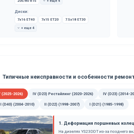
205/80 R15
+ еще 4
Диски:
7x16 ET40
7x15 ET20
7.5x18 ET30
+ еще 4
Типичные неисправности и особенности ремонта 
 (2025-2026)
IV (D23) Рестайлинг (2020-2026)
IV (D23) (2014-2
II (D40) (2004-2010)
II (D22) (1998-2007)
I (D21) (1985-1998)
1. Деформация поршневых колец
На дизелях YS23DDT из-за позднего вк