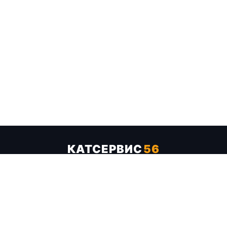
КАТСЕРВИС
56
Услуги
Цены
Бренды
Каталог ТТХ
Отзывы
О компании
Контакты
Карта сайта
+7 (961) 929-19-68
Заказать обратный звонок