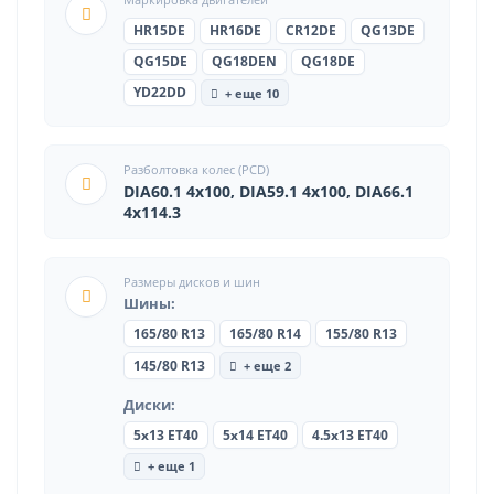
HR15DE
HR16DE
CR12DE
QG13DE
QG15DE
QG18DEN
QG18DE
YD22DD
+ еще 10
Разболтовка колес (PCD)
DIA60.1 4x100, DIA59.1 4x100, DIA66.1
4x114.3
Размеры дисков и шин
Шины:
165/80 R13
165/80 R14
155/80 R13
+ еще 2
145/80 R13
Диски:
5x13 ET40
5x14 ET40
4.5x13 ET40
+ еще 1