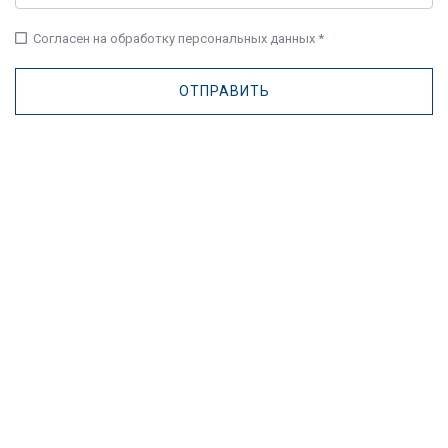
check_box_outline_blank
Согласен на обработку персональных данных *