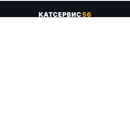
КАТСЕРВИС
56
Услуги
Цены
Бренды
Каталог ТТХ
Отзывы
О компании
Контакты
Карта сайта
+7 (961) 929-19-68
Заказать обратный звонок
ОПЛАТА В СЕРВИСЕ
МИР
VISA
MC
СБП
МЫ В СОЦСЕТЯХ
МЕССЕНДЖЕРЫ