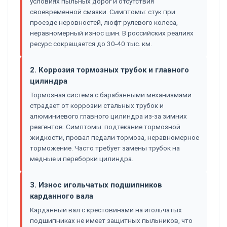
условиях пыльных дорог и отсутствия
своевременной смазки. Симптомы: стук при
проезде неровностей, люфт рулевого колеса,
неравномерный износ шин. В российских реалиях
ресурс сокращается до 30-40 тыс. км.
2. Коррозия тормозных трубок и главного
цилиндра
Тормозная система с барабанными механизмами
страдает от коррозии стальных трубок и
алюминиевого главного цилиндра из-за зимних
реагентов. Симптомы: подтекание тормозной
жидкости, провал педали тормоза, неравномерное
торможение. Часто требует замены трубок на
медные и переборки цилиндра.
3. Износ игольчатых подшипников
карданного вала
Карданный вал с крестовинами на игольчатых
подшипниках не имеет защитных пыльников, что