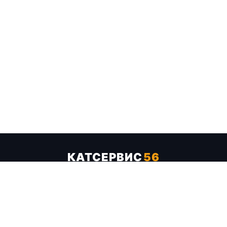
КАТСЕРВИС
56
Услуги
Цены
Бренды
Каталог ТТХ
Отзывы
О компании
Контакты
Карта сайта
+7 (961) 929-19-68
Заказать обратный звонок