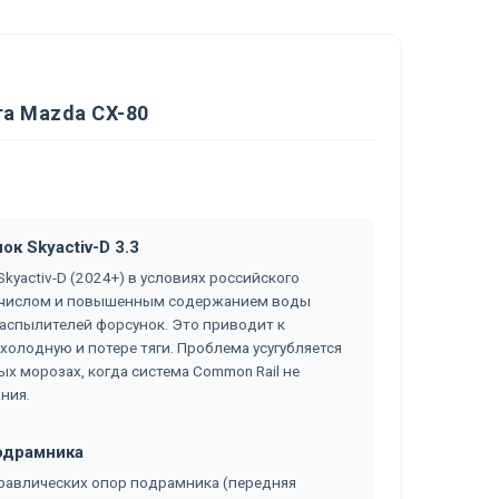
а Mazda CX-80
к Skyactiv-D 3.3
kyactiv-D (2024+) в условиях российского
м числом и повышенным содержанием воды
аспылителей форсунок. Это приводит к
олодную и потере тяги. Проблема усугубляется
ых морозах, когда система Common Rail не
ния.
одрамника
дравлических опор подрамника (передняя