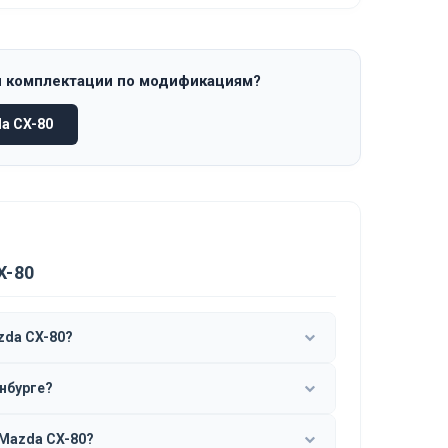
и комплектации по модификациям?
a CX-80
X-80
zda CX-80?
енбурге?
 Mazda CX-80?