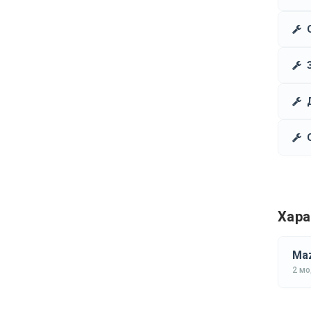
Хара
Maz
2 м