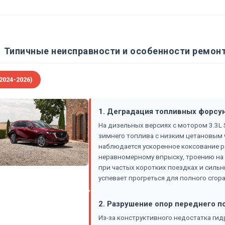
Типичные неисправности и особенности ремонт
2024-2026)
1. Деградация топливных форсуно
На дизельных версиях с мотором 3.3L S
зимнего топлива с низким цетановы
наблюдается ускоренное коксование р
неравномерному впрыску, троению на х
при частых коротких поездках и сильн
успевает прогреться для полного сгора
2. Разрушение опор переднего п
Из-за конструктивного недостатка ги