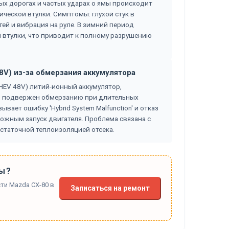
ых дорогах и частых ударах о ямы происходит
ческой втулки. Симптомы: глухой стук в
ей и вибрация на руле. В зимний период
 втулки, что приводит к полному разрушению
8V) из-за обмерзания аккумулятора
HEV 48V) литий-ионный аккумулятор,
, подвержен обмерзанию при длительных
вает ошибку 'Hybrid System Malfunction' и отказ
можным запуск двигателя. Проблема связана с
статочной теплоизоляцией отсека.
ы?
ти Mazda CX-80 в
Записаться на ремонт