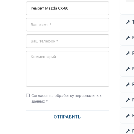
check_box_outline_blank
Согласен на обработку персональных
данных *