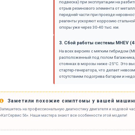
подвеска) при эксплуатации на разбит
отрыв резинового элемента от металли
передней части при проезде неровност
реагенты ускоряют коррозию стальной
опоры уже через 30-40 тыс. км.
3. Сбой работы системы MHEV (4
На всех версиях с мягким гибридом (M
расположенный под полом багажника
стоянках в морозы ниже -25°C. Это вызы
стартер-генератора, что делает невоз
отсутствием подогрева батареи и недо
Заметили похожие симптомы у вашей машин
Запишитесь на профессиональную диагностику двигателя и ходовой час
«КатСервис 56». Наши мастера знают все особенности этой модели!