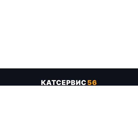
КАТСЕРВИС
56
Услуги
Цены
Бренды
Каталог ТТХ
Отзывы
О компании
Контакты
Карта сайта
+7 (961) 929-19-68
Заказать обратный звонок
ОПЛАТА В СЕРВИСЕ