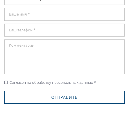
Согласен на обработку персональных данных *
check_box_outline_blank