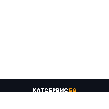
КАТСЕРВИС
56
Услуги
Цены
Бренды
Каталог ТТХ
Отзывы
О компании
Контакты
Карта сайта
+7 (961) 929-19-68