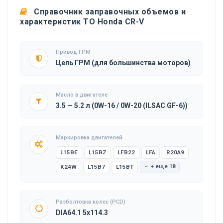
Справочник заправочных объемов и
характеристик ТО Honda CR-V
Привод ГРМ
Цепь ГРМ (для большинства моторов)
Масло в двигателе
3.5 — 5.2 л (0W-16 / 0W-20 (ILSAC GF-6))
Маркировка двигателей
L15BE
L15BZ
LFB22
LFA
R20A9
K24W
L15B7
L15BT
+ еще 18
Разболтовка колес (PCD)
DIA64.1 5x114.3