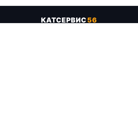
КАТСЕРВИС
56
Услуги
Цены
Бренды
Каталог ТТХ
Отзывы
О компании
Контакты
Карта сайта
+7 (961) 929-19-68
Заказать обратный звонок
ОПЛАТА В СЕРВИСЕ
МИР
VISA
MC
СБП
МЫ В СОЦСЕТЯХ
МЕССЕНДЖЕРЫ