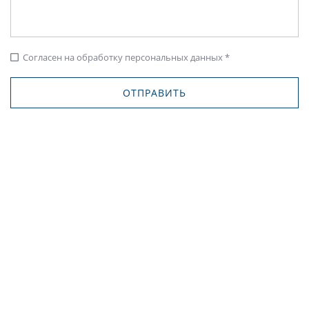
Согласен на обработку персональных данных *
check_box_outline_blank