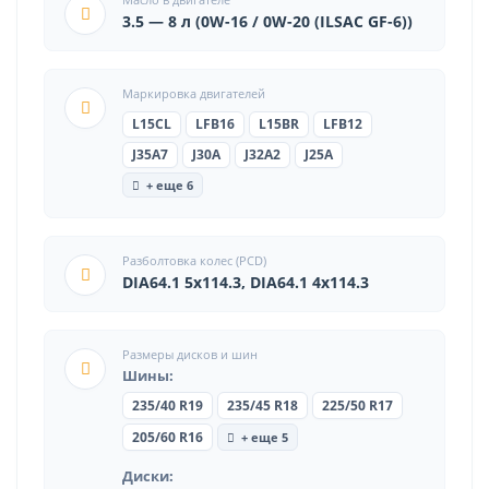
3.5 — 8 л (0W-16 / 0W-20 (ILSAC GF-6))
Маркировка двигателей
L15CL
LFB16
L15BR
LFB12
J35A7
J30A
J32A2
J25A
+ еще 6
Разболтовка колес (PCD)
DIA64.1 5x114.3, DIA64.1 4x114.3
Размеры дисков и шин
Шины:
235/40 R19
235/45 R18
225/50 R17
+ еще 5
205/60 R16
Диски: