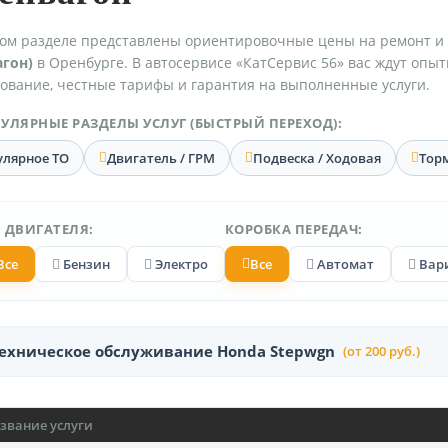
ом разделе представлены ориентировочные цены на ремонт и
агон)
в Оренбурге. В автосервисе «КатСервис 56» вас ждут опы
ование, честные тарифы и гарантия на выполненные услуги.
УЛЯРНЫЕ РАЗДЕЛЫ УСЛУГ (БЫСТРЫЙ ПЕРЕХОД):
улярное ТО
Двигатель / ГРМ
Подвеска / Ходовая
Тор
 ДВИГАТЕЛЯ:
КОРОБКА ПЕРЕДАЧ:
Все
Бензин
Электро
Все
Автомат
Вар
ехническое обслуживание Honda Stepwgn
(от 200 руб.)
звание услуги