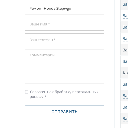
За
За
За
За
За
За
Ко
За
Согласен на обработку персональных
check_box_outline_blank
За
данных *
За
За