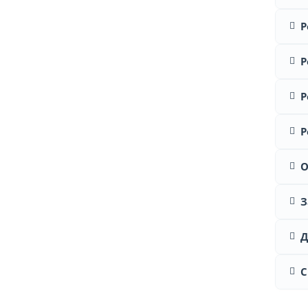
Р
Р
Р
Р
О
З
Д
С