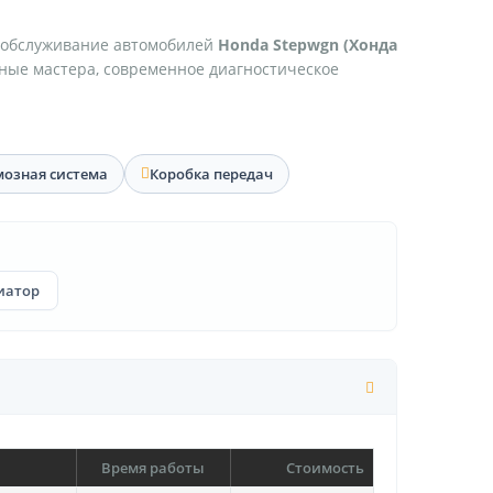
 обслуживание автомобилей
Honda Stepwgn (Хонда
тные мастера, современное диагностическое
мозная система
Коробка передач
иатор
Время работы
Стоимость