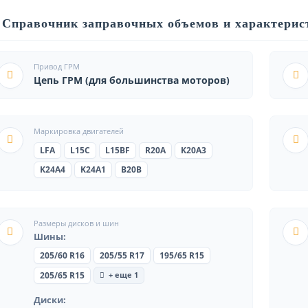
Справочник заправочных объемов и характерис
Привод ГРМ
Цепь ГРМ (для большинства моторов)
Маркировка двигателей
LFA
L15C
L15BF
R20A
K20A3
K24A4
K24A1
B20B
Размеры дисков и шин
Шины:
205/60 R16
205/55 R17
195/65 R15
+ еще 1
205/65 R15
Диски: