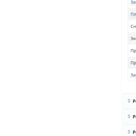
За
Пл
Сн
Эк
Пр
Пр
За
Р
Р
Р