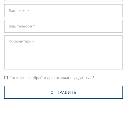
Согласен на обработку персональных данных *
check_box_outline_blank