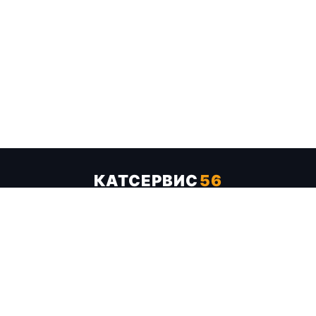
КАТСЕРВИС
56
Услуги
Цены
Бренды
Каталог ТТХ
Отзывы
О компании
Контакты
Карта сайта
+7 (961) 929-19-68
Заказать обратный звонок
ОПЛАТА В СЕРВИСЕ