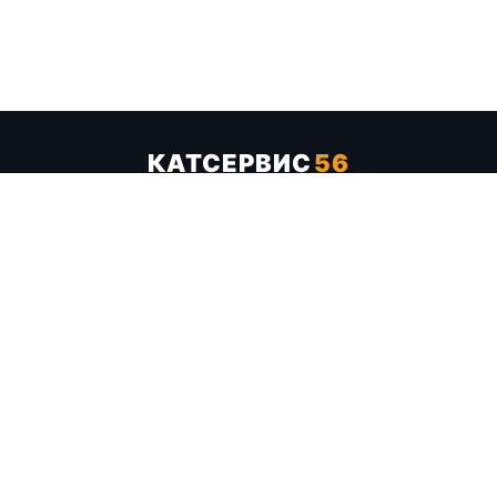
КАТСЕРВИС
56
Услуги
Цены
Бренды
Каталог ТТХ
Отзывы
О компании
Контакты
Карта сайта
+7 (961) 929-19-68
Заказать обратный звонок
ОПЛАТА В СЕРВИСЕ
МИР
VISA
MC
СБП
МЫ В СОЦСЕТЯХ