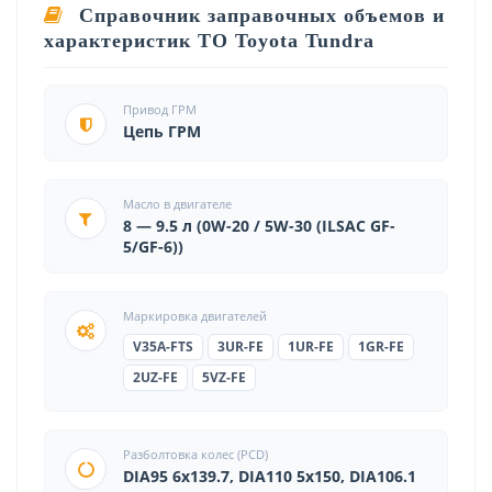
Справочник заправочных объемов и
характеристик ТО Toyota Tundra
Привод ГРМ
Цепь ГРМ
Масло в двигателе
8 — 9.5 л (0W-20 / 5W-30 (ILSAC GF-
5/GF-6))
Маркировка двигателей
V35A-FTS
3UR-FE
1UR-FE
1GR-FE
2UZ-FE
5VZ-FE
Разболтовка колес (PCD)
DIA95 6x139.7, DIA110 5x150, DIA106.1