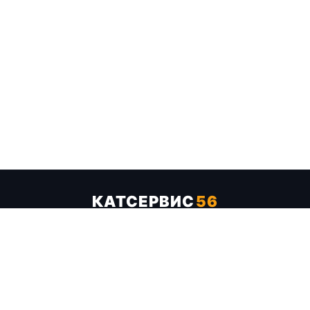
КАТСЕРВИС
56
Услуги
Цены
Бренды
Каталог ТТХ
Отзывы
О компании
Контакты
Карта сайта
+7 (961) 929-19-68
Заказать обратный звонок