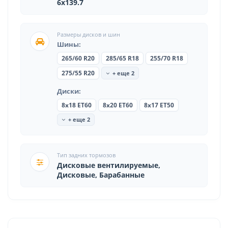
6x139.7
Размеры дисков и шин
Шины:
265/60 R20
285/65 R18
255/70 R18
+ еще 2
275/55 R20
Диски:
8x18 ET60
8x20 ET60
8x17 ET50
+ еще 2
Тип задних тормозов
Дисковые вентилируемые,
Дисковые, Барабанные