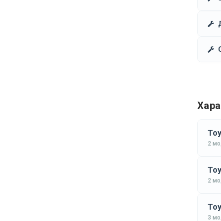
Хара
Toy
2 м
Toy
2 м
Toy
3 м