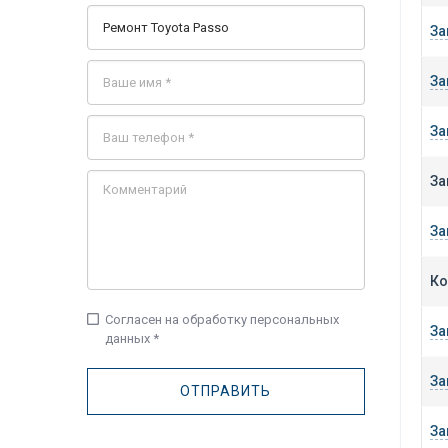
За
За
За
За
За
Ко
check_box_outline_blank
Согласен на обработку персональных
За
данных *
За
За