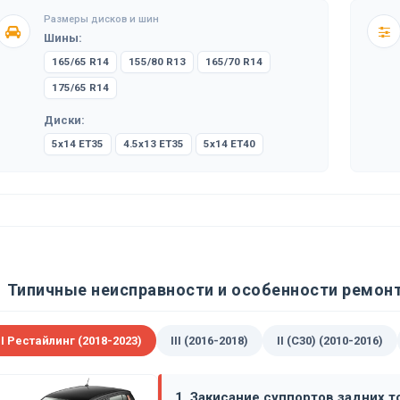
Размеры дисков и шин
Шины:
165/65 R14
155/80 R13
165/70 R14
175/65 R14
Диски:
5x14 ET35
4.5x13 ET35
5x14 ET40
Типичные неисправности и особенности ремонт
II Рестайлинг (2018-2023)
III (2016-2018)
II (C30) (2010-2016)
1. Закисание суппортов задних 