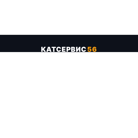
КАТСЕРВИС
56
Услуги
Цены
Бренды
Каталог ТТХ
Отзывы
О компании
Контакты
Карта сайта
+7 (961) 929-19-68
Заказать обратный звонок
ОПЛАТА В СЕРВИСЕ
МИР
VISA
MC
СБП
МЫ В СОЦСЕТЯХ