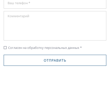
Согласен на обработку персональных данных *
check_box_outline_blank