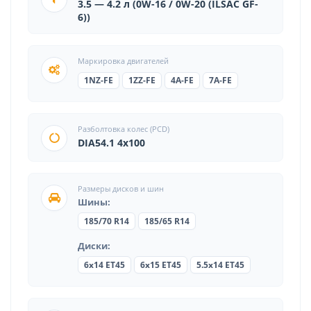
3.5 — 4.2 л (0W-16 / 0W-20 (ILSAC GF-
6))
Маркировка двигателей
1NZ-FE
1ZZ-FE
4A-FE
7A-FE
Разболтовка колес (PCD)
DIA54.1 4x100
Размеры дисков и шин
Шины:
185/70 R14
185/65 R14
Диски:
6x14 ET45
6x15 ET45
5.5x14 ET45