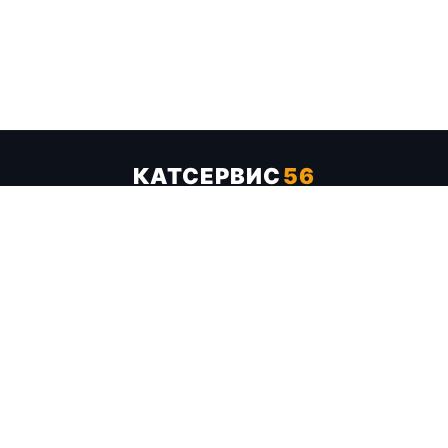
КАТСЕРВИС
56
Услуги
Цены
Бренды
Каталог ТТХ
Отзывы
О компании
Контакты
Карта сайта
+7 (961) 929-19-68
Заказать обратный звонок
ОПЛАТА В СЕРВИСЕ
МИР
VISA
MC
СБП
МЫ В СОЦСЕТЯХ