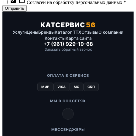
check_box
check_box_outline_blank
Согласен на обработку персональных данных *
КАТСЕРВИС
56
Услуги
Цены
Бренды
Каталог ТТХ
Отзывы
О компании
Контакты
Карта сайта
+7 (961) 929-19-68
Заказать обратный звонок
ОПЛАТА В СЕРВИСЕ
МИР
VISA
MC
СБП
МЫ В СОЦСЕТЯХ
МЕССЕНДЖЕРЫ