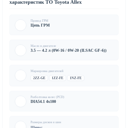
характеристик ТО Toyota Allex
Привод ГРМ
Цепь ГРМ
Масло в двигателе
3.5 — 4.2 л (0W-16 / 0W-20 (ILSAC GF-6))
Маркировка двигателей
2ZZ-GE
1ZZ-FE
1NZ-FE
Разболтовка колес (PCD)
DIA54.1 4x100
Размеры дисков и шин
Шины: