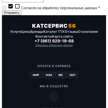
check_box
check_box_outline_blank
Согласен на обработку персональных данных *
КАТСЕРВИС
56
Услуги
Цены
Бренды
Каталог ТТХ
Отзывы
О компании
Контакты
Карта сайта
+7 (961) 929-19-68
Заказать обратный звонок
ОПЛАТА В СЕРВИСЕ
МИР
VISA
MC
СБП
МЫ В СОЦСЕТЯХ