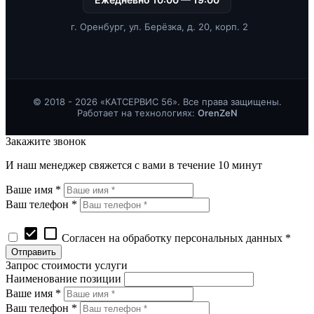
г. Оренбург, ул. Берёзка, д. 20, корп. 2
© 2018 - 2026 «КАТСЕРВИС 56». Все права защищены.
Работает на технологиях:
OrenZeN
Закажите звонок
И наш менеджер свяжется с вами в течение 10 минут
Ваше имя *
Ваш телефон *
check_box
check_box_outline_blank
Согласен на обработку персональных данных *
Запрос стоимости услуги
Наименование позиции
Ваше имя *
Ваш телефон *