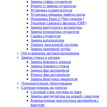
Замена гофры глушителя
Ремонт и замена глушителя
Установка пламегасителя
Установка обманки лямбда-зонда
Прошивка Евро-2 (Чип-тюнинг)
Удаление сажевого фильтра (DPF)
Замена выпускного коллектора
Замена резонатора глушителя
Сварка глушителя
Замена катализатора
Тюнинг выхлопной системы
Замена приемной трубы
Обслуживание автокондиционеров
Замена стекол и оптики
Замена бокового зеркала
Замена бокового стекла
Замена фар автомобиля
Ремонт фар автомобиля
Замена форсунки омывателя
Дополнительное оборудование
Срочная помощь на дорогах
Срочный слив топлива из бака
Замена аккумулятора на новый с выездом
Компьютерная диагностика автомобиля с
выездом