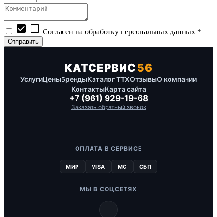
check_box
check_box_outline_blank
Согласен на обработку персональных данных *
КАТСЕРВИС
56
Услуги
Цены
Бренды
Каталог ТТХ
Отзывы
О компании
Контакты
Карта сайта
+7 (961) 929-19-68
Заказать обратный звонок
ОПЛАТА В СЕРВИСЕ
МИР
VISA
MC
СБП
МЫ В СОЦСЕТЯХ