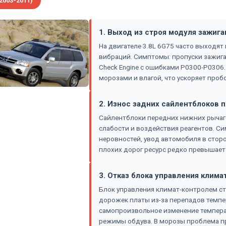
2003-2011)
1. Выход из строя модуля зажига
На двигателе 3.8L 6G75 часто выходят 
вибраций. Симптомы: пропуски зажига
Check Engine с ошибками P0300-P0306.
морозами и влагой, что ускоряет проб
2. Износ задних сайлентблоков 
Сайлентблоки передних нижних рычаг
слабости и воздействия реагентов. Си
неровностей, увод автомобиля в сторо
плохих дорог ресурс редко превышает 
3. Отказ блока управления клима
Блок управления климат-контролем ст
дорожек платы из-за перепадов темпе
самопроизвольное изменение темпера
режимы обдува. В морозы проблема пр