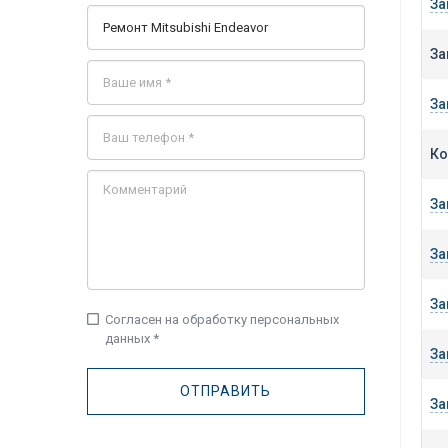
За
За
За
Ко
За
За
За
check_box_outline_blank
Согласен на обработку персональных
данных *
За
За