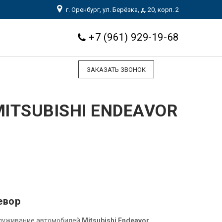
г. Оренбург, ул. Берёзка, д. 20, корп. 2
+7 (961) 929-19-68
ЗАКАЗАТЬ ЗВОНОК
ITSUBISHI ENDEAVOR
евор
служивание автомобилей
Mitsubishi Endeavor