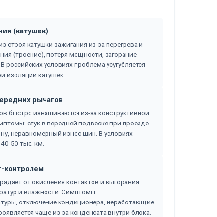
ния (катушек)
из строя катушки зажигания из-за перегрева и
ния (троение), потеря мощности, загорание
 В российских условиях проблема усугубляется
ой изоляции катушек.
передних рычагов
ов быстро изнашиваются из-за конструктивной
мптомы: стук в передней подвеске при проезде
ну, неравномерный износ шин. В условиях
40-50 тыс. км.
т-контролем
радает от окисления контактов и выгорания
ратур и влажности. Симптомы:
туры, отключение кондиционера, неработающие
оявляется чаще из-за конденсата внутри блока.