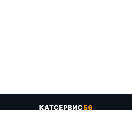
КАТСЕРВИС
56
Услуги
Цены
Бренды
Каталог ТТХ
Отзывы
О компании
Контакты
Карта сайта
+7 (961) 929-19-68