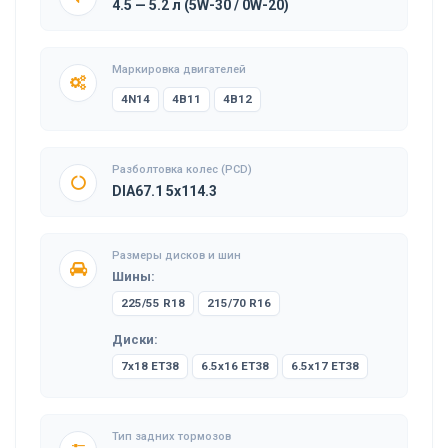
4.5 — 5.2 л (5W-30 / 0W-20)
Маркировка двигателей
4N14
4B11
4B12
Разболтовка колес (PCD)
DIA67.1 5x114.3
Размеры дисков и шин
Шины:
225/55 R18
215/70 R16
Диски:
7x18 ET38
6.5x16 ET38
6.5x17 ET38
Тип задних тормозов