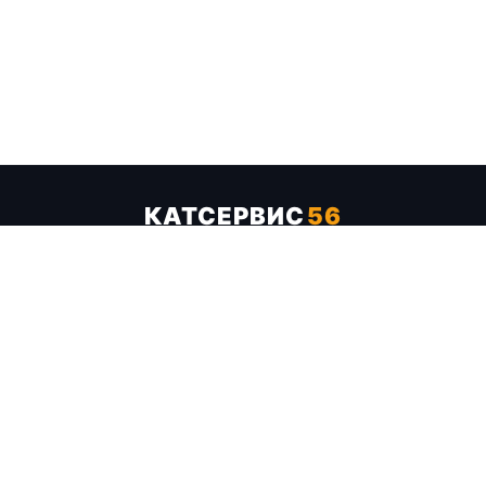
КАТСЕРВИС
56
Услуги
Цены
Бренды
Каталог ТТХ
Отзывы
О компании
Контакты
Карта сайта
+7 (961) 929-19-68
Заказать обратный звонок
ОПЛАТА В СЕРВИСЕ
МИР
VISA
MC
СБП