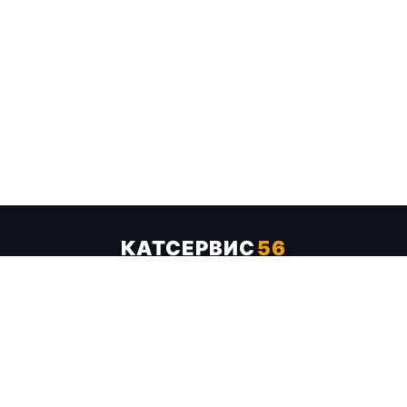
КАТСЕРВИС
56
Услуги
Цены
Бренды
Каталог ТТХ
Отзывы
О компании
Контакты
Карта сайта
+7 (961) 929-19-68
Заказать обратный звонок