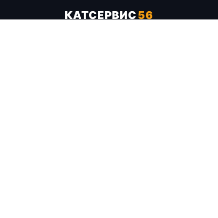
КАТСЕРВИС
56
Услуги
Цены
Бренды
Каталог ТТХ
Отзывы
О компании
Контакты
Карта сайта
+7 (961) 929-19-68
Заказать обратный звонок
ОПЛАТА В СЕРВИСЕ
МИР
VISA
MC
СБП
МЫ В СОЦСЕТЯХ
МЕССЕНДЖЕРЫ
Telegram