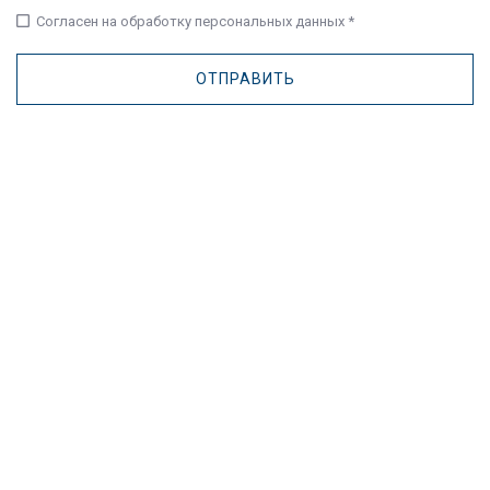
check_box_outline_blank
Согласен на обработку персональных данных *