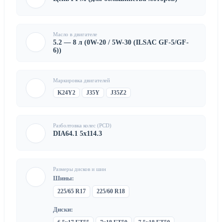
Масло в двигателе
5.2 — 8 л (0W-20 / 5W-30 (ILSAC GF-5/GF-
6))
Маркировка двигателей
K24Y2
J35Y
J35Z2
Разболтовка колес (PCD)
DIA64.1 5x114.3
Размеры дисков и шин
Шины:
225/65 R17
225/60 R18
Диски: