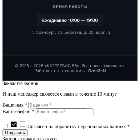
ВРЕМЯ РАБОТЫ
Ежедневно 10:00 — 19:00
г. Оренбург, ул. Берёзка, д. 20, корп. 2
© 2018 - 2026 «КАТСЕРВИС 56». Все права защищены.
Работает на технологиях:
OrenZeN
Закажите звонок
И наш менеджер свяжется с вами в течение 10 минут
Ваше имя *
Ваш телефон *
check_box
check_box_outline_blank
Согласен на обработку персональных данных *
Запрос стоимости услуги