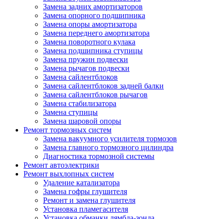
Замена задних амортизаторов
Замена опорного подшипника
Замена опоры амортизатора
Замена переднего амортизатора
Замена поворотного кулака
Замена подшипника ступицы
Замена пружин подвески
Замена рычагов подвески
Замена сайлентблоков
Замена сайлентблоков задней балки
Замена сайлентблоков рычагов
Замена стабилизатора
Замена ступицы
Замена шаровой опоры
Ремонт тормозных систем
Замена вакуумного усилителя тормозов
Замена главного тормозного цилиндра
Диагностика тормозной системы
Ремонт автоэлектрики
Ремонт выхлопных систем
Удаление катализатора
Замена гофры глушителя
Ремонт и замена глушителя
Установка пламегасителя
Установка обманки лямбда-зонда