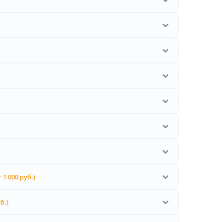
т 1 000 руб.)
б.)