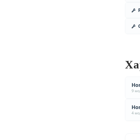
Ха
Hon
9 м
Hon
4 м