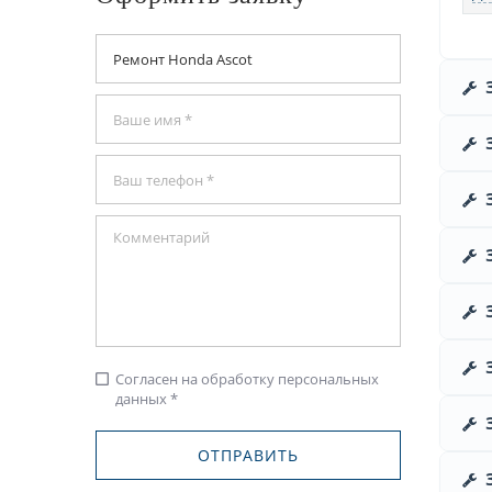
Согласен на обработку персональных
check_box_outline_blank
данных *