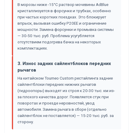
В морозы ниже -15°C раствор мочевины AdBlue
кристаллизуется в форсунке и трубках, особенно
при частых коротких поездках. Это блокирует
впрыск, вызывая ошибку P20EE и ограничение
мощности. Замена форсунки и промывка системы
— 30-50 тыс. руб. Проблема усугубляется
отсутствием подогрева бачка на некоторых
комплектациях.
3. Износ задних сайлентблоков передних
рычагов
На китайском Tourneo Custom рестайлинга задние
сайлентблоки передних нижних рычагов
(гидроопоры) выходят из строя к 20-30 тыс. км из-
за плохого качества дорог. Появляется стук при
поворотах и проезде неровностей, увод
автомобиля. Замена рычага в сборе (отдельно
сайлентблок не поставляется) — 15-20 тыс. руб. за
сторону.