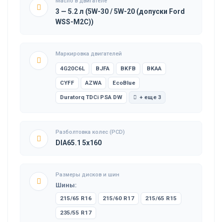
Масло в двигателе
3 — 5.2 л (5W-30 / 5W-20 (допуски Ford
WSS-M2C))
Маркировка двигателей
4G20C6L
BJFA
BKFB
BKAA
CYFF
AZWA
EcoBlue
Duratorq TDCi PSA DW
+ еще 3
Разболтовка колес (PCD)
DIA65.1 5x160
Размеры дисков и шин
Шины:
215/65 R16
215/60 R17
215/65 R15
235/55 R17