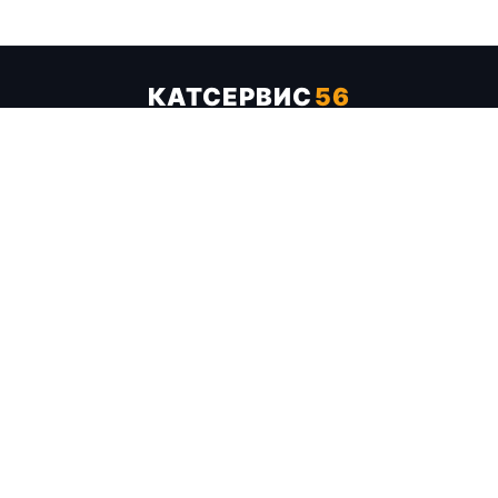
КАТСЕРВИС
56
Услуги
Цены
Бренды
Каталог ТТХ
Отзывы
О компании
Контакты
Карта сайта
+7 (961) 929-19-68
Заказать обратный звонок
ОПЛАТА В СЕРВИСЕ
МИР
VISA
MC
СБП
МЫ В СОЦСЕТЯХ
МЕССЕНДЖЕРЫ