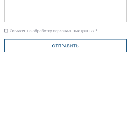
Согласен на обработку персональных данных *
check_box_outline_blank