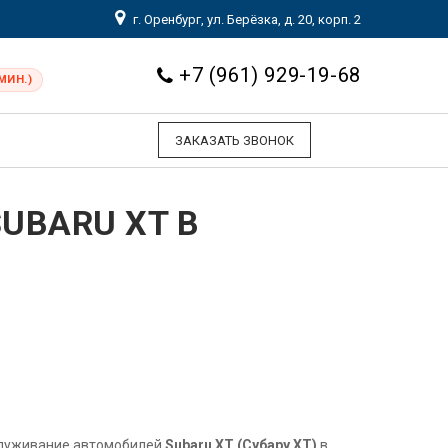
г. Оренбург, ул. Берёзка, д. 20, корп. 2
+7 (961) 929-19-68
МИН.)
ЗАКАЗАТЬ ЗВОНОК
UBARU XT В
служивание автомобилей
Subaru XT (Субару XT)
в