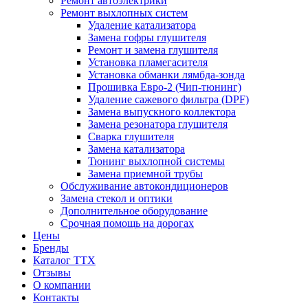
Ремонт автоэлектрики
Ремонт выхлопных систем
Удаление катализатора
Замена гофры глушителя
Ремонт и замена глушителя
Установка пламегасителя
Установка обманки лямбда-зонда
Прошивка Евро-2 (Чип-тюнинг)
Удаление сажевого фильтра (DPF)
Замена выпускного коллектора
Замена резонатора глушителя
Сварка глушителя
Замена катализатора
Тюнинг выхлопной системы
Замена приемной трубы
Обслуживание автокондиционеров
Замена стекол и оптики
Дополнительное оборудование
Срочная помощь на дорогах
Цены
Бренды
Каталог ТТХ
Отзывы
О компании
Контакты