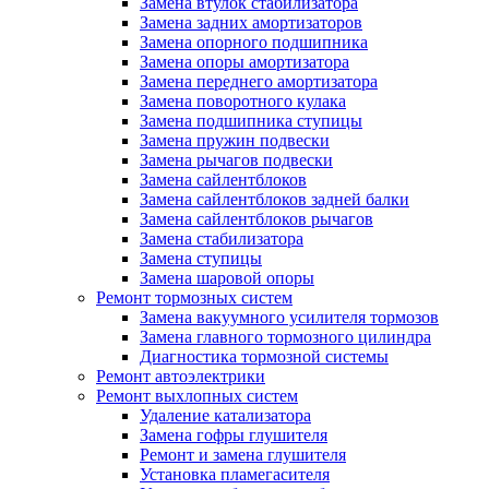
Замена втулок стабилизатора
Замена задних амортизаторов
Замена опорного подшипника
Замена опоры амортизатора
Замена переднего амортизатора
Замена поворотного кулака
Замена подшипника ступицы
Замена пружин подвески
Замена рычагов подвески
Замена сайлентблоков
Замена сайлентблоков задней балки
Замена сайлентблоков рычагов
Замена стабилизатора
Замена ступицы
Замена шаровой опоры
Ремонт тормозных систем
Замена вакуумного усилителя тормозов
Замена главного тормозного цилиндра
Диагностика тормозной системы
Ремонт автоэлектрики
Ремонт выхлопных систем
Удаление катализатора
Замена гофры глушителя
Ремонт и замена глушителя
Установка пламегасителя