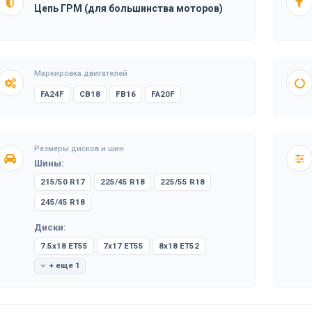
Цепь ГРМ (для большинства моторов)
Маркировка двигателей
FA24F
CB18
FB16
FA20F
Размеры дисков и шин
Шины:
215/50 R17
225/45 R18
225/55 R18
245/45 R18
Диски:
7.5x18 ET55
7x17 ET55
8x18 ET52
+ еще 1