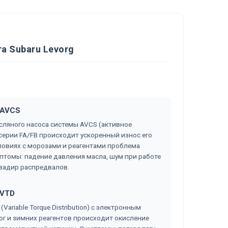
а Subaru Levorg
 AVCS
сляного насоса системы AVCS (активное
серии FA/FB происходит ускоренный износ его
словиях с морозами и реагентами проблема
мптомы: падение давления масла, шум при работе
задир распредвалов.
 VTD
(Variable Torque Distribution) с электронным
ог и зимних реагентов происходит окисление