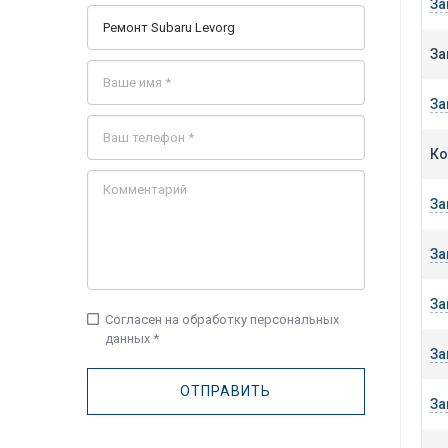
За
За
За
Ко
За
За
За
check_box_outline_blank
Согласен на обработку персональных
данных *
За
За