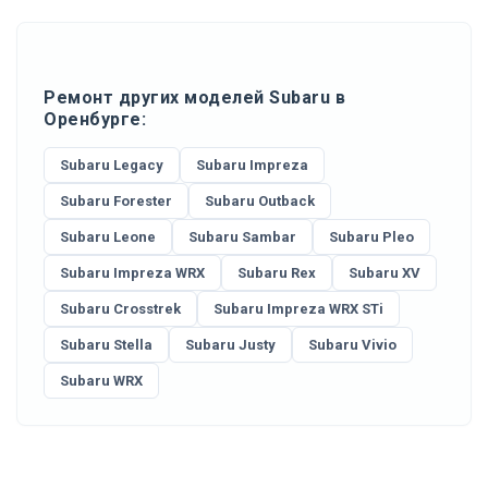
Ремонт других моделей Subaru в
Оренбурге:
Subaru Legacy
Subaru Impreza
Subaru Forester
Subaru Outback
Subaru Leone
Subaru Sambar
Subaru Pleo
Subaru Impreza WRX
Subaru Rex
Subaru XV
Subaru Crosstrek
Subaru Impreza WRX STi
Subaru Stella
Subaru Justy
Subaru Vivio
Subaru WRX