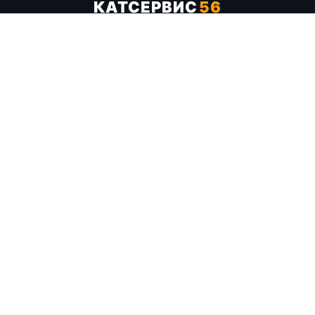
КАТСЕРВИС
56
Услуги
Цены
Бренды
Каталог ТТХ
Отзывы
О компании
Контакты
Карта сайта
+7 (961) 929-19-68
Заказать обратный звонок
ОПЛАТА В СЕРВИСЕ
МИР
VISA
MC
СБП
МЫ В СОЦСЕТЯХ
МЕССЕНДЖЕРЫ
Telegram