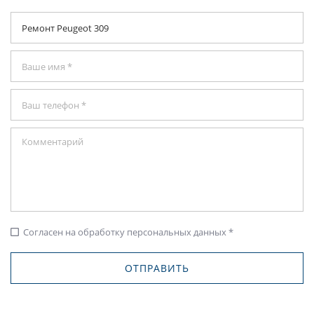
Согласен на обработку персональных данных *
check_box_outline_blank