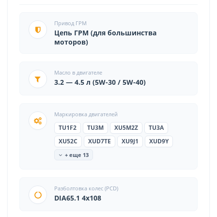
Привод ГРМ
Цепь ГРМ (для большинства
моторов)
Масло в двигателе
3.2 — 4.5 л (5W-30 / 5W-40)
Маркировка двигателей
TU1F2
TU3M
XU5M2Z
TU3A
XU52C
XUD7TE
XU9J1
XUD9Y
+ еще 13
Разболтовка колес (PCD)
DIA65.1 4x108