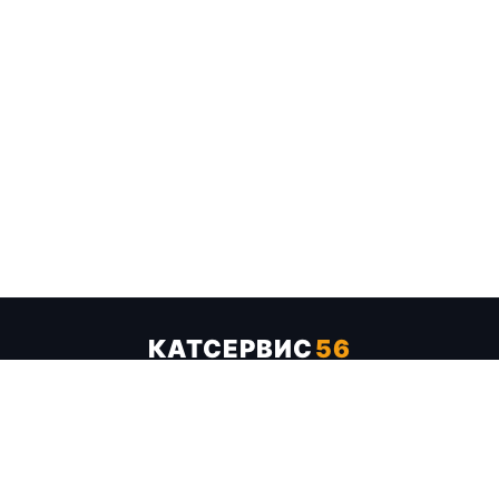
КАТСЕРВИС
56
Услуги
Цены
Бренды
Каталог ТТХ
Отзывы
О компании
Контакты
Карта сайта
+7 (961) 929-19-68
Заказать обратный звонок