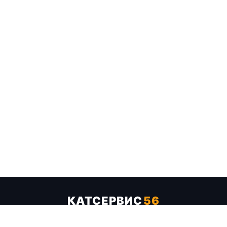
КАТСЕРВИС
56
Услуги
Цены
Бренды
Каталог ТТХ
Отзывы
О компании
Контакты
Карта сайта