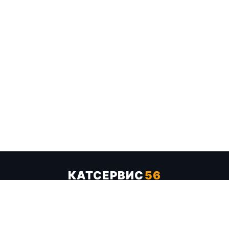
КАТСЕРВИС
56
Услуги
Цены
Бренды
Каталог ТТХ
Отзывы
О компании
Контакты
Карта сайта
+7 (961) 929-19-68
Заказать обратный звонок