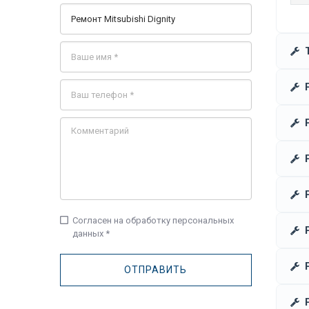
check_box_outline_blank
Согласен на обработку персональных
данных *