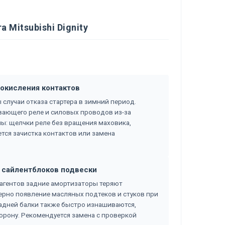
Mitsubishi Dignity
а окисления контактов
сты случаи отказа стартера в зимний период.
вающего реле и силовых проводов из-за
мы: щелчки реле без вращения маховика,
тся зачистка контактов или замена
и сайлентблоков подвески
агентов задние амортизаторы теряют
терно появление масляных подтеков и стуков при
адней балки также быстро изнашиваются,
орону. Рекомендуется замена с проверкой