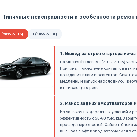
Типичные неисправности и особенности ремонта 
I (2012-2016)
I (1999-2001)
1. Выход из строя стартера из-з
На Mitsubishi Dignity II (2012-2016) ча
Причина — окисление контактов втяги
попадания влаги и реагентов. Симпто
медленный запуск на холодную. Требуе
втягивающего реле.
2. Износ задних амортизаторов 
Из-за тяжелых дорожных условий и ре
эффективность к 50-60 тыс. км. Харак
проезде неровностей. Сайлентблоки з
вызывая люфт и увод автомобиля в ст