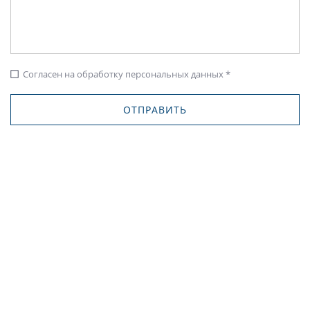
Согласен на обработку персональных данных *
check_box_outline_blank