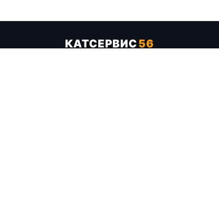
КАТСЕРВИС
56
Услуги
Цены
Бренды
Каталог ТТХ
Отзывы
О компании
Контакты
Карта сайта
+7 (961) 929-19-68
Заказать обратный звонок
ОПЛАТА В СЕРВИСЕ
МИР
VISA
MC
СБП
МЫ В СОЦСЕТЯХ
МЕССЕНДЖЕРЫ