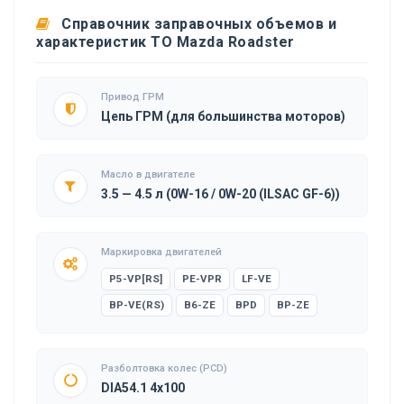
Справочник заправочных объемов и
характеристик ТО Mazda Roadster
Привод ГРМ
Цепь ГРМ (для большинства моторов)
Масло в двигателе
3.5 — 4.5 л (0W-16 / 0W-20 (ILSAC GF-6))
Маркировка двигателей
P5-VP[RS]
PE-VPR
LF-VE
BP-VE(RS)
B6-ZE
BPD
BP-ZE
Разболтовка колес (PCD)
DIA54.1 4x100