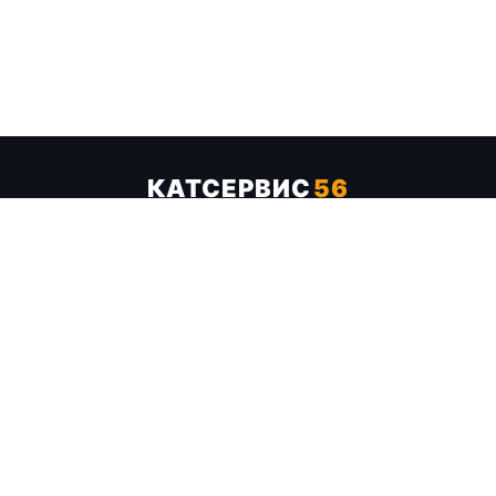
КАТСЕРВИС
56
Услуги
Цены
Бренды
Каталог ТТХ
Отзывы
О компании
Контакты
Карта сайта
+7 (961) 929-19-68
Заказать обратный звонок
ОПЛАТА В СЕРВИСЕ
МИР
VISA
MC
СБП
МЫ В СОЦСЕТЯХ