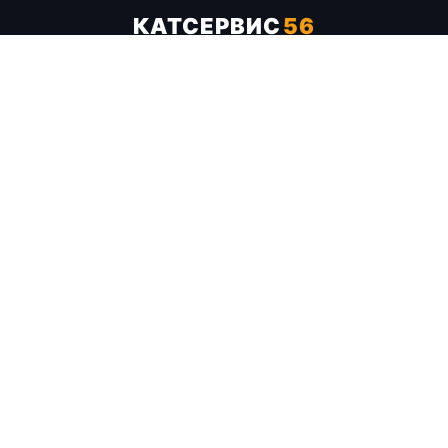
КАТСЕРВИС
56
Услуги
Цены
Бренды
Каталог ТТХ
Отзывы
О компании
Контакты
Карта сайта
+7 (961) 929-19-68
Заказать обратный звонок
ОПЛАТА В СЕРВИСЕ
МИР
VISA
MC
СБП
МЫ В СОЦСЕТЯХ
МЕССЕНДЖЕРЫ
Telegram