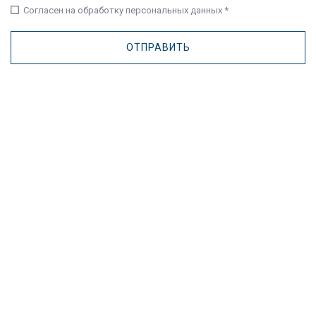
check_box_outline_blank
Согласен на обработку персональных данных *