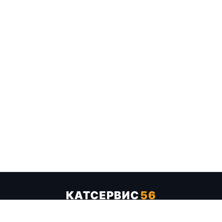
КАТСЕРВИС
56
Услуги
Цены
Бренды
Каталог ТТХ
Отзывы
О компании
Контакты
Карта сайта