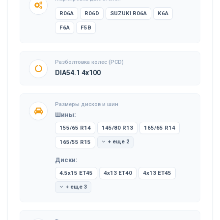
R06A
R06D
SUZUKI R06A
K6A
F6A
F5B
Разболтовка колес (PCD)
DIA54.1 4x100
Размеры дисков и шин
Шины:
155/65 R14
145/80 R13
165/65 R14
165/55 R15
+ еще 2
Диски:
4.5x15 ET45
4x13 ET40
4x13 ET45
+ еще 3